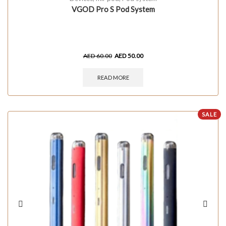
VGOD Pro S Pod System
AED
60.00
AED
50.00
READ MORE
SALE