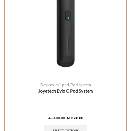
Devices
,
mii-pod
,
Pod system
Joyetech Evio C Pod System
AED
80.00
AED
60.00
SELECT OPTIONS