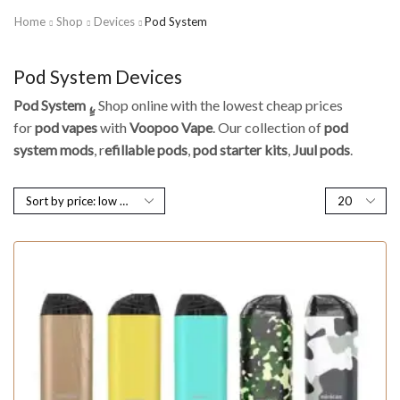
Home
Shop
Devices
Pod System
Pod System Devices
Pod System ،ٍِ
. Shop online with the lowest cheap prices
for
pod vapes
with
Voopoo Vape
. Our collection of
pod
system
mods
, r
efillable pods
,
pod starter kits
,
Juul pods
.