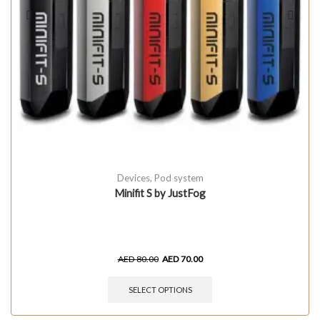
Devices
,
Pod system
Minifit S by JustFog
AED
80.00
AED
70.00
SELECT OPTIONS