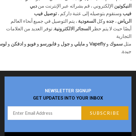
النيكوتين
الإلكتروني ، قم بشرائه عبر الإنترنت من
دبي
فيب
وسنقوم بتوصيله إلى عتبة داركم ،
توصيل فيب
، يتم التوصيل في جميع أنحاء العالم
السعودية
وكل
جده
،
الرياض
أيضًا حيث لا يتم حظر
السجائر الالكترونية
. توفر العديد من العلامات
التجارية
لوس
و
ادفكن
و
فوبو
و
فابورسو
و
جول
و
مايلي
و
Vapefly
و
سموك
مثل
جيدة.
NEWSLETTER SIGNUP
GET UPDATES INTO YOUR INBOX