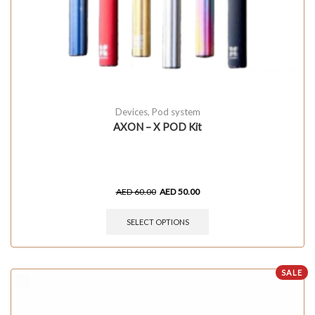
Devices
,
Pod system
AXON – X POD Kit
AED
60.00
AED
50.00
SELECT OPTIONS
SALE