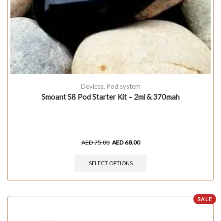
Devices
,
Pod system
Smoant S8 Pod Starter Kit – 2ml & 370mah
AED
75.00
AED
68.00
SELECT OPTIONS
SALE