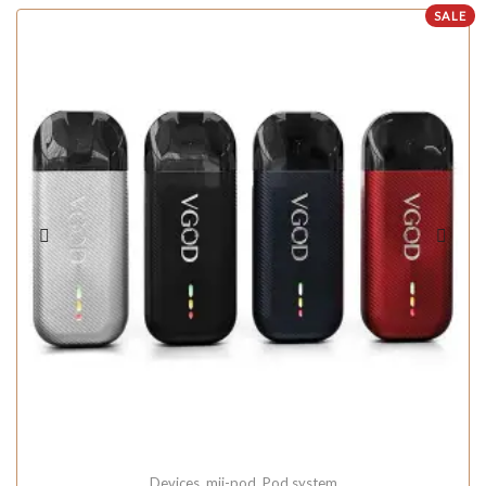
SALE
Devices
,
mii-pod
,
Pod system