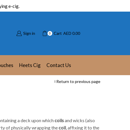
ing e-cig.
Sign in
Cart
AED
0.00
0
ouches
Heets Cig
Contact Us
Return to previous page
containing a deck upon which
coils
and wicks (also
rty of physically wrapping the
coil
, affixing it to the