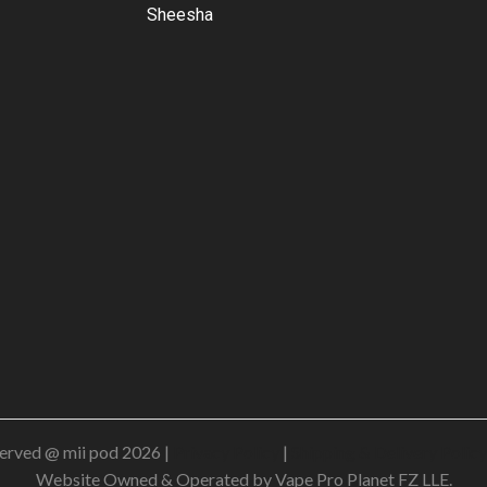
Sheesha
erved @ mii pod 2026 |
Privacy Policy
|
Shipping & Delivery Policy
Website Owned & Operated by Vape Pro Planet FZ LLE.