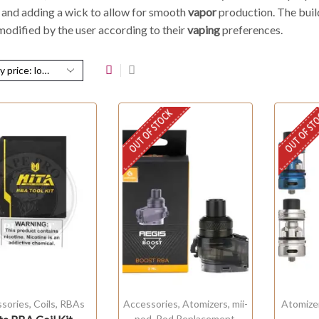
 and adding a wick to allow for smooth
vapor
production. The buil
modified by the user according to their
vaping
preferences.
OUT OF STOCK
OUT OF ST
sories
,
Coils
,
RBAs
Accessories
,
Atomizers
,
mii-
Atomize
pod
,
Pod Replacement
,