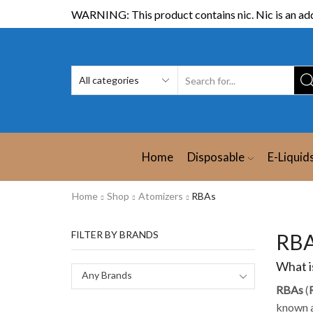
WARNING: This product contains nic. Nic is an add
Home
Disposable
E-Liquid
Home
Shop
Atomizers
RBAs
FILTER BY BRANDS
What i
Any Brands
RBAs
(
known a