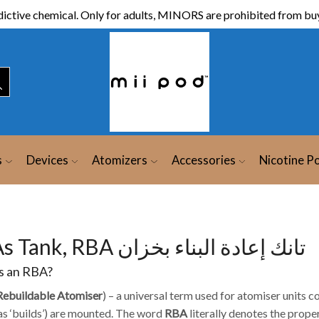
ictive chemical. Only for adults, MINORS are prohibited from buy
s
Devices
Atomizers
Accessories
Nicotine P
RBAs Tank, RBA تانك إعادة البناء بخزان
s an RBA?
Rebuildable
Atomiser
) – a universal term used for atomiser units 
s ‘builds’) are mounted. The word
RBA
literally denotes the prope