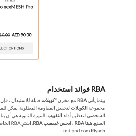
o nexMESH Pro
10.00
AED
90.00
LECT OPTIONS
فوائد استخدام RBA
قابلة للاستبدال ، فإن 
كويلات
مع مخزن “
RBA
بينما يأتي
مجموعة
الكويلات
لتحقيق المقاومة المطلوبة. يمكن لل
الشخصي لتعظيم أداء
التفييب
 الميزة الثانوية هي أن بناء
. اشترِ RBA الخاص بك من
RBA
ايجس غيقفيب
،
RBA
هيتا
الصنع.
mii-pod.com Riyadh