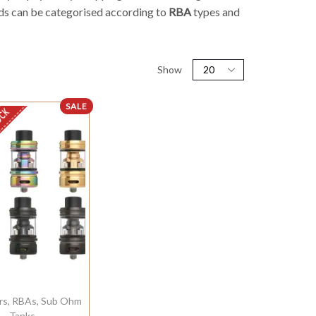
ds can be categorised according to
RBA
types and
Show
SALE
OCK
rs
,
RBAs
,
Sub Ohm
Tanks