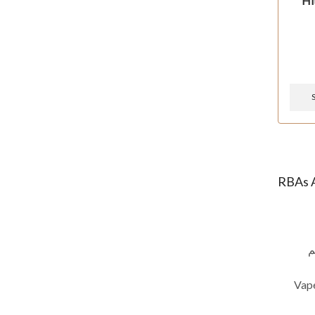
Hi
RBAs 
م
Vape