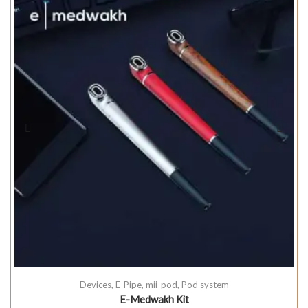
Devices
,
E-Pipe
,
mii-pod
,
Pod system
E-Medwakh Kit